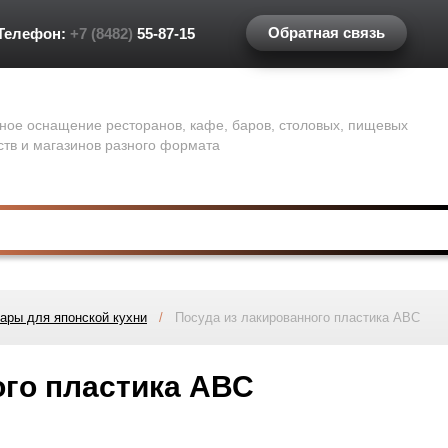
Обратная связь
Телефон:
+7 (8482)
55-87-15
ное оснащение ресторанов, кафе, баров, столовых, пищевых
ств и магазинов разного формата
ары для японской кухни
/
Посуда из лакированного пластика АВС
ого пластика АВС