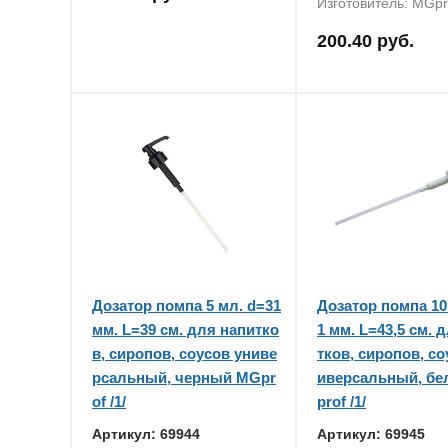
Изготовитель: MGpr
200.40 руб.
Дозатор помпа 5 мл. d=31
Дозатор помпа 10
мм. L=39 см. для напитко
1 мм. L=43,5 см. 
в, сиропов, соусов униве
тков, сиропов, со
рсальный, черный MGpr
иверсальный, б
of /1/
prof /1/
Артикул: 69944
Артикул: 69945