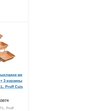
выкладки ме
 + 3 корзины
.L. Proff Cuis
43074
.L. Proff