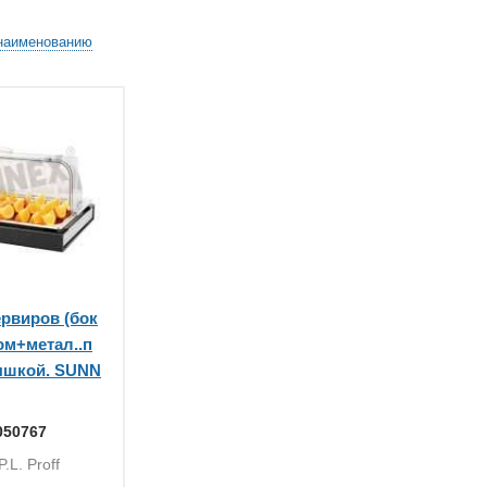
наименованию
ервиров (бок
ом+метал..п
рышкой. SUNN
050767
.L. Proff