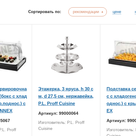
Сортировать по:
рекомендации
цене
ервировочна
Этажерка, 3 яруса, h 30 с
Подставка с
5(бокс с хлад
м, d 27,5 см, нержавейка,
с с хладоген
.поднос.) с
P.L. Proff Cuisine
однос.) с к
UNNEX
EX
Артикул: 99000064
05067
Артикул: 990
Изготовитель: P.L. Proff
Cuisine
.L. Proff
Изготовитель: P
Cuisine