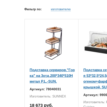
Фильтр по:
изготовителю
Подставка сервиров."Гор
Подставка с
ка" на 3отд.200*340*510H
я 53*32,5*24,
метал P.L.-SUN.
огеном+фарф
крышкой. S
Артикул: 78040031
Артикул: 990
Изготовитель: SUNNEX
Изготовитель: P
18 673 руб.
Cuisine