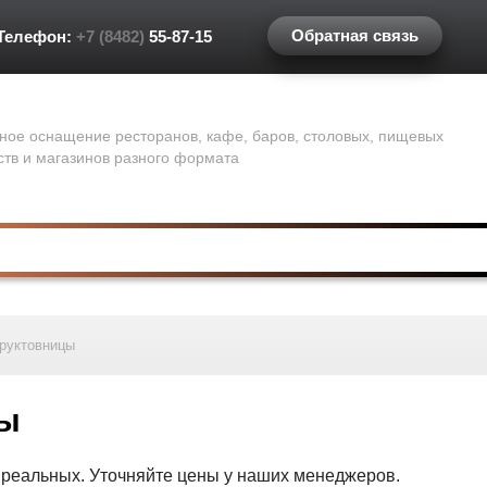
Обратная связь
Телефон:
+7 (8482)
55-87-15
ное оснащение ресторанов, кафе, баров, столовых, пищевых
ств и магазинов разного формата
руктовницы
цы
т реальных. Уточняйте цены у наших менеджеров.