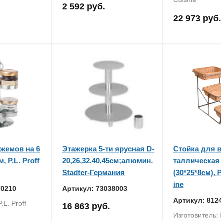
2 592 руб.
22 973 руб.
жемов на 6
Этажерка 5-ти ярусная D-
Стойка для 
м, P.L. Proff
20,26,32,40,45см;алюмин.
таллическая
Stadter-Германия
(30*25*8см), P
ine
70210
Артикул: 73038003
Артикул: 812
.L. Proff
16 863 руб.
Изготовитель: P