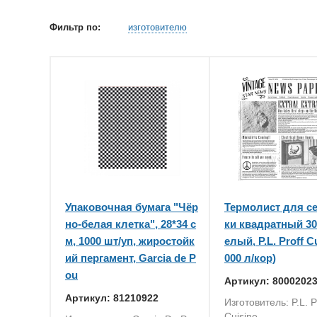
Фильтр по:
изготовителю
Упаковочная бумага "Чёр
Термолист для с
но-белая клетка", 28*34 с
ки квадратный 30
м, 1000 шт/уп, жиростойк
елый, P.L. Proff Cu
ий пергамент, Garcia de P
000 л/кор)
ou
Артикул: 8000202
Артикул: 81210922
Изготовитель: P.L. P
Cuisine