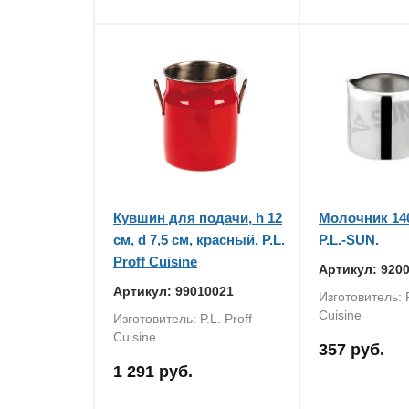
Кувшин для подачи, h 12
Молочник 14
см, d 7,5 см, красный, P.L.
P.L.-SUN.
Proff Cuisine
Артикул: 920
Артикул: 99010021
Изготовитель: P
Cuisine
Изготовитель: P.L. Proff
Cuisine
357 руб.
1 291 руб.