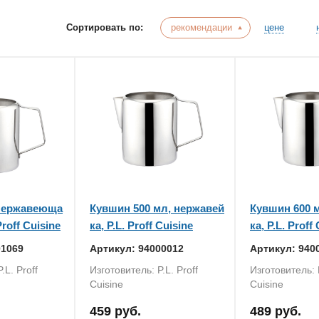
Сортировать по:
рекомендации
цене
 нержавеюща
Кувшин 500 мл, нержавей
Кувшин 600 
Proff Cuisine
ка, P.L. Proff Cuisine
ка, P.L. Proff
01069
Артикул: 94000012
Артикул: 940
.L. Proff
Изготовитель: P.L. Proff
Изготовитель: P
Cuisine
Cuisine
459 руб.
489 руб.