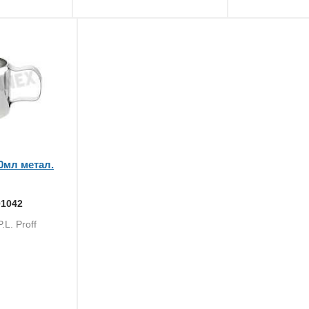
0мл метал.
01042
.L. Proff