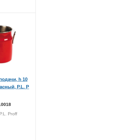
одачи, h 10
расный, P.L. P
10018
.L. Proff