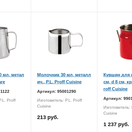
 мл, метал
Молочник 30 мл, металл
Кувшин для п
are
ич., P.L. Proff Cuisine
см, d 8 см, к
roff Cuisine
01122
Артикул: 95001290
Артикул: 990
.L. Proff
Изготовитель: P.L. Proff
Cuisine
Изготовитель: P
Cuisine
213 руб.
1 237 руб.