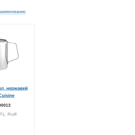
наименованию
мл, нержавей
 Cuisine
00013
.L. Proff