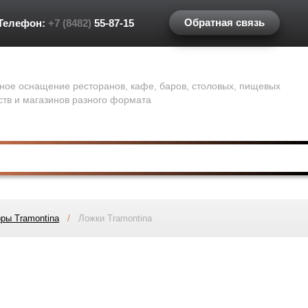
Обратная связь
Телефон:
+7 (8482)
55-87-15
ное оснащение ресторанов, кафе, баров, столовых, пищевых
ств и магазинов разного формата
ры Tramontina
/
Ложки Tramontina