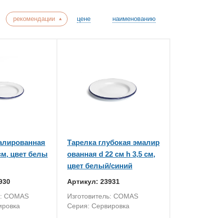
рекомендации
цене
наименованию
алированная
Тарелка глубокая эмалир
 см, цвет белы
ованная d 22 см h 3,5 см,
цвет белый/синий
930
Артикул: 23931
ь: COMAS
Изготовитель: COMAS
ировка
Серия: Сервировка