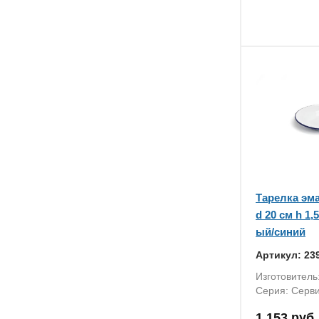
Тарелка эм
d 20 см h 1,
ый/синий
Артикул: 23
Изготовител
Серия: Серв
1 153 руб.