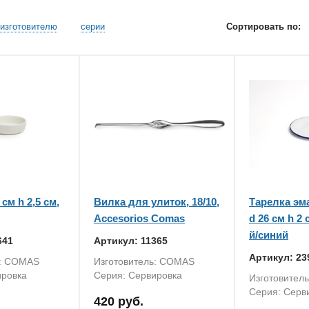
изготовителю
серии
Сортировать по:
см h 2,5 см,
Вилка для улиток, 18/10,
Тарелка эм
Accesorios Comas
d 26 см h 2
й/синий
641
Артикул: 11365
Артикул: 23
ь: COMAS
Изготовитель: COMAS
ировка
Серия: Сервировка
Изготовител
Серия: Серв
420 руб.