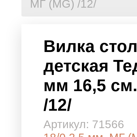
МГ (MG) /12/
Вилка сто
детская Тед
мм 16,5 см
/12/
Артикул: 71566