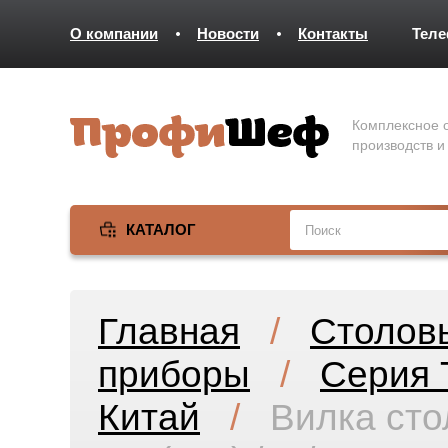
О компании
Новости
Контакты
Тел
Комплексное о
производств и
КАТАЛОГ
Главная
/
Столов
приборы
/
Серия T
Китай
/
Вилка сто