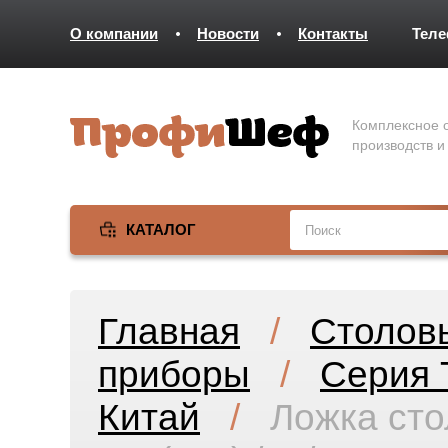
О компании
Новости
Контакты
Тел
Комплексное о
производств и
КАТАЛОГ
Главная
/
Столов
приборы
/
Серия T
Китай
/
Ложка сто