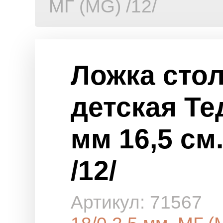
МГ (MG) /12/
Ложка сто
детская Тед
мм 16,5 см
/12/
Артикул: 71567