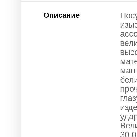
Описание
Пос
изы
асс
вел
выс
мат
маг
бели
про
глаз
изд
уда
Вел
30.