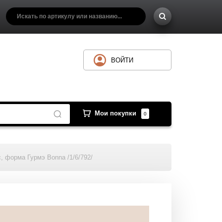
ВОЙТИ
Мои покупки
0
, форма Гурмэ Bonna /1/6/792/