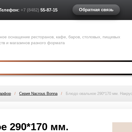
Обратная связь
Телефон:
+7 (8482)
55-87-15
ное оснащение ресторанов, кафе, баров, столовых, пищевых
ств и магазинов разного формата
фарфор
/
Серия Nacrous Bonna
/
Блюдо овальное 290*170 мм. Накрус
 290*170 мм.