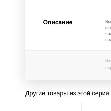
Описание
Bo
фо
чт
по
Изг
Се
Другие товары из этой серии