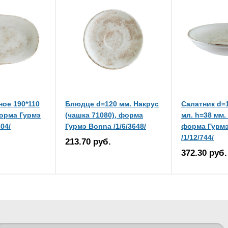
ое 190*110
Блюдце d=120 мм. Накрус
Салатник d=1
форма Гурмэ
(чашка 71080), форма
мл. h=38 мм.
04/
Гурмэ Bonna /1/6/3648/
форма Гурм
/1/12/744/
213.70 руб.
372.30 руб.