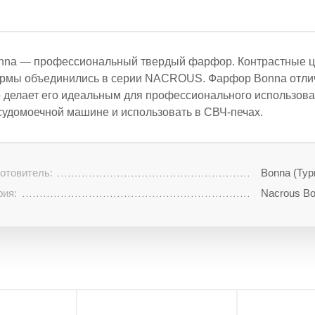
nna — профессиональный твердый фарфор. Контрастные цв
рмы объединились в серии NACROUS. Фарфор Bonna отлич
о делает его идеальным для профессионального использова
судомоечной машине и использовать в СВЧ-печах.
отовитель:
Bonna (Тур
рия:
Nacrous B