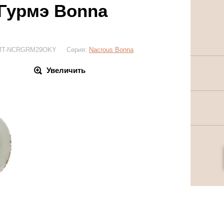
Гурмэ Bonna
я: MT-NCRGRM29OKY Серия:
Nacrous Bonna
Увеличить