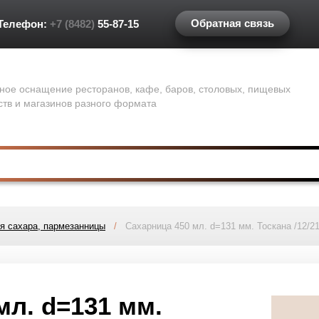
Обратная связь
Телефон:
+7 (8482)
55-87-15
ное оснащение ресторанов, кафе, баров, столовых, пищевых
ств и магазинов разного формата
я сахара, пармезанницы
/
Сахарница 450 мл. d=131 мм. Тоскана /12/21
мл. d=131 мм.