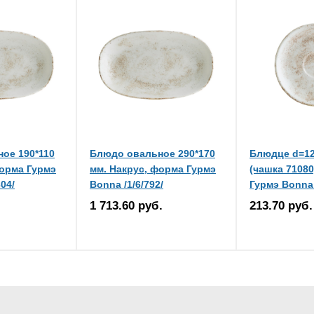
ое 190*110
Блюдо овальное 290*170
Блюдце d=12
форма Гурмэ
мм. Накрус, форма Гурмэ
(чашка 71080
04/
Bonna /1/6/792/
Гурмэ Bonna 
1 713.60 руб.
213.70 руб.