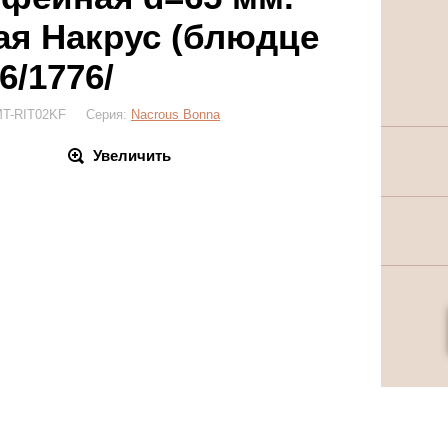
ая Накрус (блюдце
6/1776/
 MT-RIT02KF Серия:
Nacrous Bonna
Увеличить