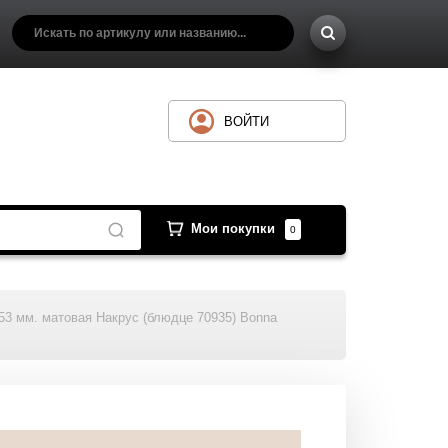
ВОЙТИ
Мои покупки
0
53 мм. матовая Накрус (блюдце 70935) Bonna