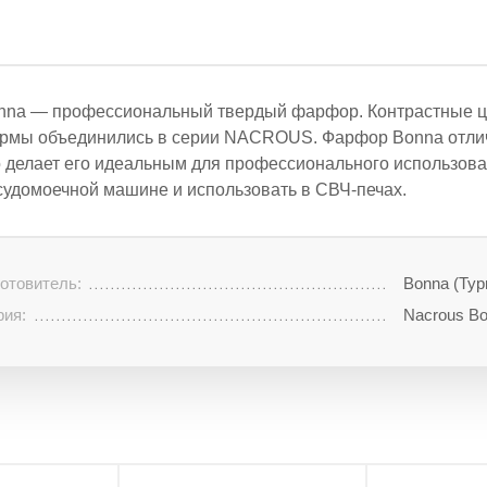
nna — профессиональный твердый фарфор. Контрастные цв
рмы объединились в серии NACROUS. Фарфор Bonna отлич
о делает его идеальным для профессионального использова
судомоечной машине и использовать в СВЧ-печах.
отовитель:
Bonna (Тур
рия:
Nacrous B