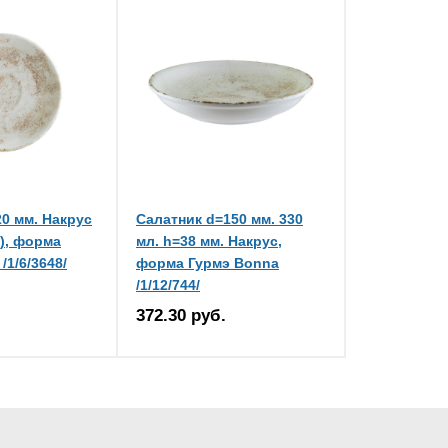
0 мм. Накрус
Салатник d=150 мм. 330
), форма
мл. h=38 мм. Накрус,
/1/6/3648/
форма Гурмэ Bonna
/1/12/744/
372.30 руб.