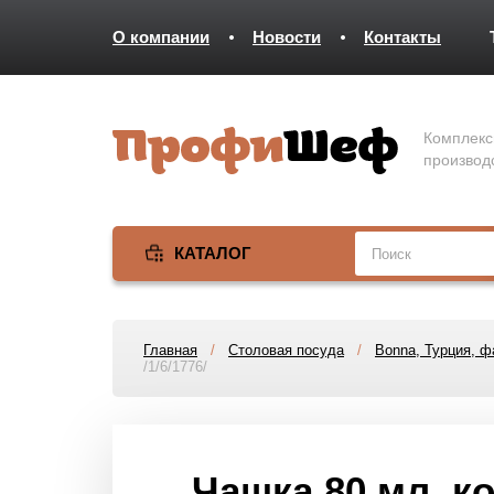
О компании
Новости
Контакты
Комплекс
производ
КАТАЛОГ
Главная
/
Столовая посуда
/
Bonna, Турция, 
/1/6/1776/
Чашка 80 мл. к