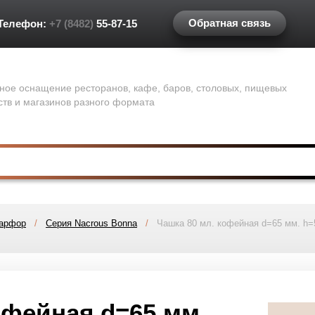
Обратная связь
Телефон:
+7 (8482)
55-87-15
ное оснащение ресторанов, кафе, баров, столовых, пищевых
ств и магазинов разного формата
фарфор
/
Серия Nacrous Bonna
/
Чашка 80 мл. кофейная d=65 мм. h=
офейная d=65 мм.