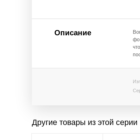
Описание
Bo
фо
чт
по
Изг
Се
Другие товары из этой серии