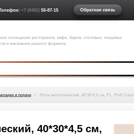
Обратная связь
Телефон:
+7 (8482)
55-87-15
ное оснащение ресторанов, кафе, баров, столовых, пищевых
ств и магазинов разного формата
ыкладки и подачи
/
Лоток металлический, 40*30*4,5 см, P.L. Proff Cuisi
ский, 40*30*4,5 см,