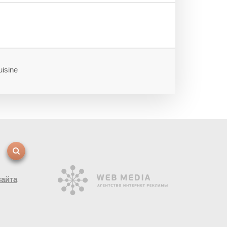
uisine
сайта