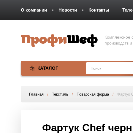
О компании
Новости
Контакты
Тел
Комплексное о
производств и
КАТАЛОГ
Главная
/
Текстиль
/
Поварская форма
/
Фартук C
Фартук Chef черн