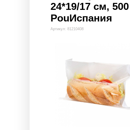
24*19/17 см, 500
PouИспания
Артикул: 81210408