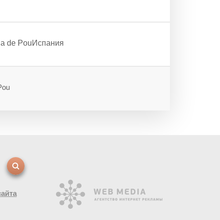
cia de PouИспания
Pou
сайта