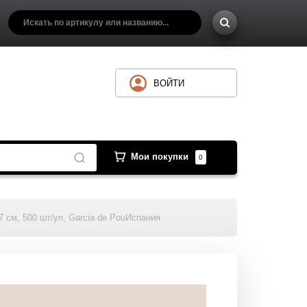
ВОЙТИ
Мои покупки
0
 см, 500 шт/уп, Garcia de PouИспания