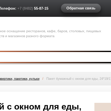
Обратная связь
Телефон:
+7 (8482)
55-87-15
ное оснащение ресторанов, кафе, баров, столовых, пищевых
ств и магазинов разного формата
вертики, пакетики, кульки
/
Пакет бумажный с окном для еды, 24*19/17
 с окном для еды,