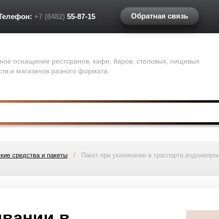
Обратная связь
Телефон:
+7 (8482)
55-87-15
ное оснащение ресторанов, кафе, баров, столовых, пищевых
ств и магазинов разного формата
кие средства и пакеты
/
Пакет при укачивании в траспорте,водонепро
ивании в