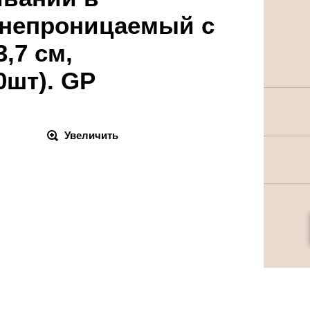
онепроницаемый с
,7 см,
0шт). GP
Увеличить