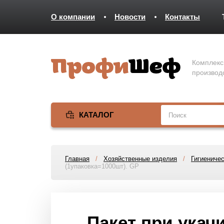
О компании
Новости
Контакты
Комплекс
производ
КАТАЛОГ
Главная
/
Хозяйственные изделия
/
Гигиеничес
(1упаковка=1000шт). GP
Пакет при укач