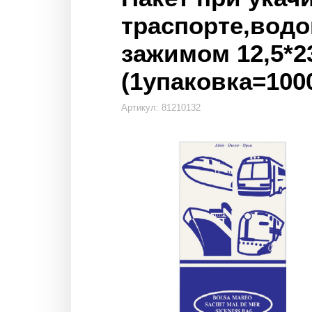
траспорте,вод
зажимом 12,5*23
(1упаковка=100
Артикул: 81210132