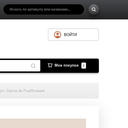
ВОЙТИ
Мои покупки
0
/уп, Garcia de PouИспания