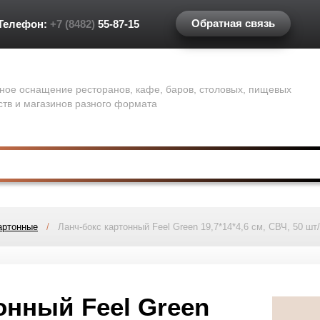
Обратная связь
Телефон:
+7 (8482)
55-87-15
ное оснащение ресторанов, кафе, баров, столовых, пищевых
ств и магазинов разного формата
артонные
/
Ланч-бокс картонный Feel Green 19,7*14*4,6 см, СВЧ, 50 шт
онный Feel Green