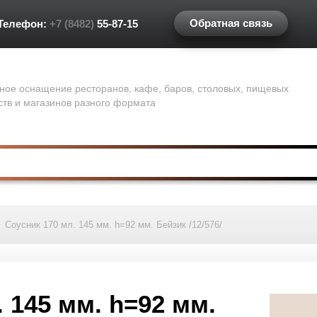
Обратная связь
Телефон:
+7 (8482)
55-87-15
ное оснащение ресторанов, кафе, баров, столовых, пищевых
ств и магазинов разного формата
/
Соусник 170 мл. 145 мм. h=92 мм. Бейзик /12/576/
 145 мм. h=92 мм.