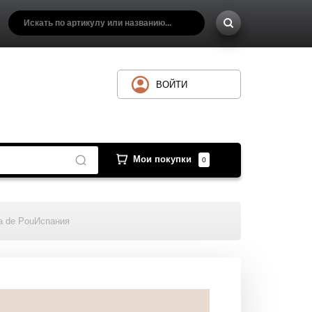
ВОЙТИ
Мои покупки
0
ia de PouИспания