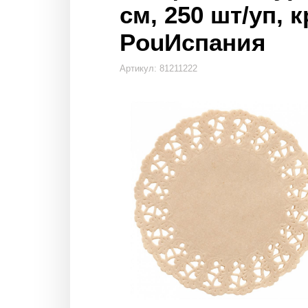
см, 250 шт/уп, к
PouИспания
Артикул: 81211222