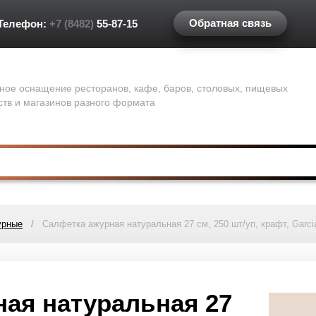
Обратная связь
Телефон:
+7 (8482)
55-87-15
ное оснащение ресторанов, кафе, баров, столовых, пищевых
ств и магазинов разного формата
урные
/
Салфетка ажурная натуральная 27 см, 250 шт/уп, крафт, Garc
ая натуральная 27