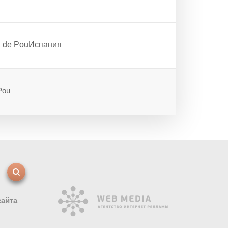
ia de PouИспания
Pou
сайта