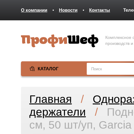
О компании
Новости
Контакты
Тел
Комплексное о
производств и
КАТАЛОГ
Главная
/
Однора
держатели
/
Подно
см, 50 шт/уп, Garci