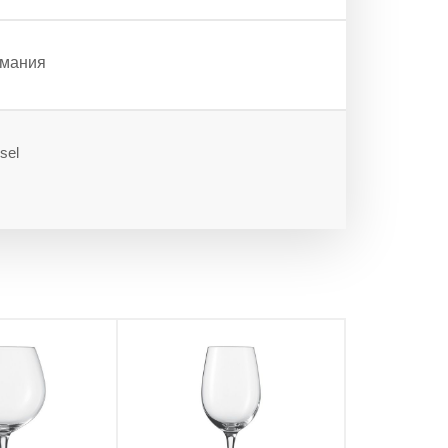
рмания
sel