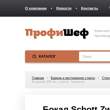
О компании
Новости
Контакты
Комплекс
производ
КАТАЛОГ
Главная
/
Барное и ресторанное стекло
/
Стекл
Burgundy 400 мл, стекло, Германия
Бокал Schott Zw