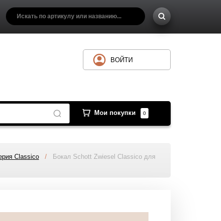
ВОЙТИ
Мои покупки
0
ерия Classico
/
Бокал Schott Zwiesel Classico для