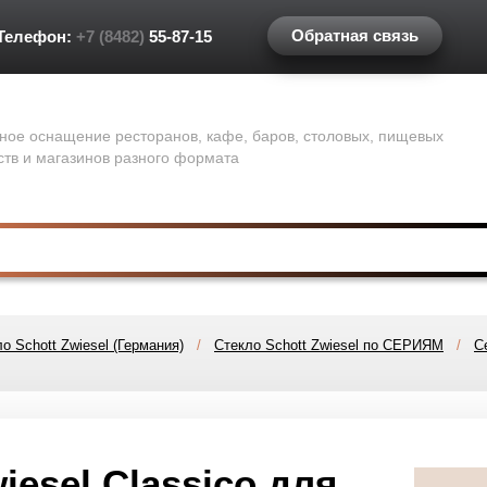
Обратная связь
Телефон:
+7 (8482)
55-87-15
ное оснащение ресторанов, кафе, баров, столовых, пищевых
ств и магазинов разного формата
о Schott Zwiesel (Германия)
/
Стекло Schott Zwiesel по СЕРИЯМ
/
С
iesel Classico для