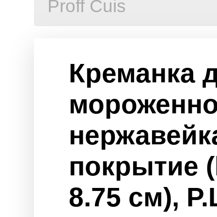
Proff Cuis
Креманка 
мороженног
нержавейк
покрытие (h
8.75 см), P.