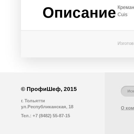
Описание
Креманк
Cuis
Изготов
© ПрофиШеф, 2015
г. Тольятти
ул.Республиканская, 18
О ком
Тел.: +7 (8482) 55-87-15