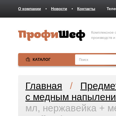
О компании
Новости
Контакты
Тел
Комплексное о
производств и
КАТАЛОГ
Главная
/
Предме
с медным напылен
мл, нержавейка + мед