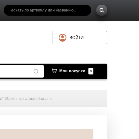
ВОЙТИ
Мои покупки
0
" 205мл. хр.стекло Lucaris