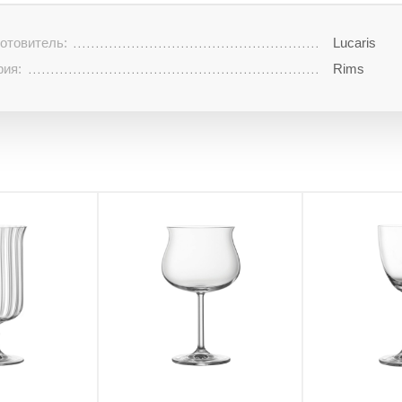
отовитель:
Lucaris
рия:
Rims