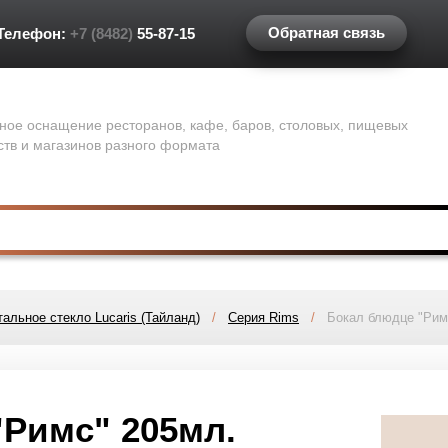
Обратная связь
Телефон:
+7 (8482)
55-87-15
ное оснащение ресторанов, кафе, баров, столовых, пищевых
ств и магазинов разного формата
альное стекло Lucaris (Тайланд)
/
Серия Rims
/
Бокал блюдце "Римс
"Римс" 205мл.