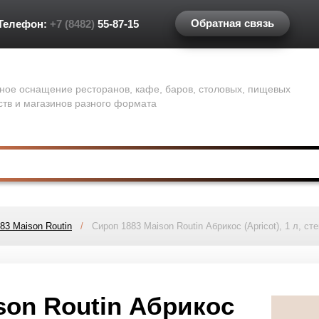
Обратная связь
Телефон:
+7 (8482)
55-87-15
ное оснащение ресторанов, кафе, баров, столовых, пищевых
ств и магазинов разного формата
83 Maison Routin
/
Сироп 1883 Maison Routin Абрикос (Apricot), 1 л, ст
son Routin Абрикос