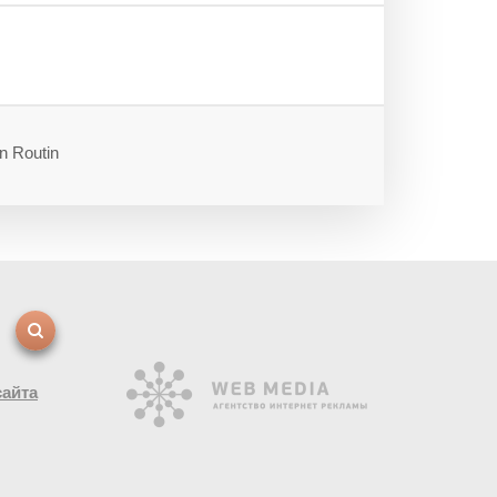
n Routin
сайта