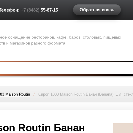
Обратная связь
Телефон:
+7 (8482)
55-87-15
ное оснащение ресторанов, кафе, баров, столовых, пищевых
ств и магазинов разного формата
83 Maison Routin
/
Сироп 1883 Maison Routin Банан (Banana), 1 л, стек
son Routin Банан