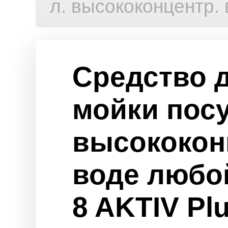
л. высококонцентр. 
Средство 
мойки посу
высококон
воде любой
8 AKTIV Plu