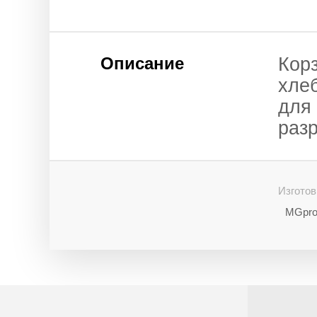
Описание
Корз
хле
для 
раз
Изготов
MGpro