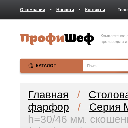
О компании
Новости
Контакты
Тел
Комплексное о
производств и
КАТАЛОГ
Главная
/
Столов
фарфор
/
Серия 
h=30/46 мм. скоше