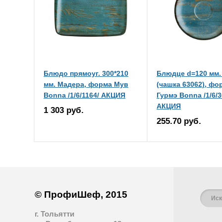
Блюдо прямоуг. 300*210
Блюдце d=120 мм.
мм. Мадера, форма Мув
(чашка 63062), фо
Bonna /1/6/1164/ АКЦИЯ
Гурмэ Bonna /1/6/3
АКЦИЯ
1 303 руб.
255.70 руб.
© ПрофиШеф, 2015
г. Тольятти