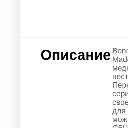
Bon
Описание
Made
мед
нес
Пер
сер
сво
для
мож