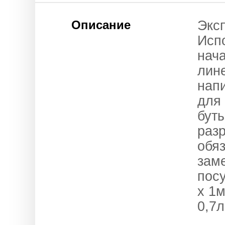
Описание
Экс
Исп
нача
лин
нап
для
бут
раз
обя
зам
пос
х 1
0,7л