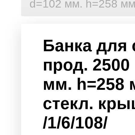
d=102 мм. h=258 мм.
Банка для
прод. 2500
мм. h=258 
стекл. кр
/1/6/108/