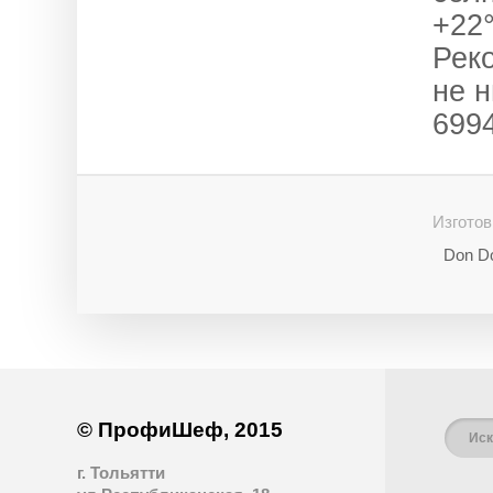
+22
Рек
не 
6994
Изготов
Don Do
© ПрофиШеф, 2015
г. Тольятти