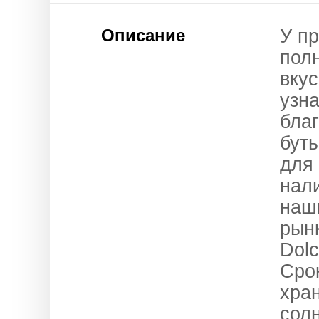
Описание
У п
полн
вкус
узна
бла
буты
для
нали
наш
рын
Dolc
Срок
хра
сол