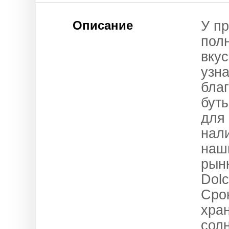
Описание
У п
полн
вкус
узна
бла
буты
для
нали
наш
рын
Dolc
Срок
хра
сол