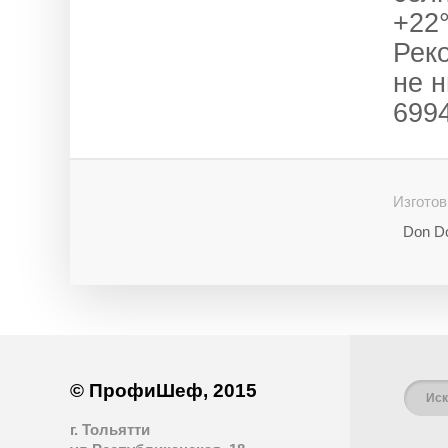
+22
Рек
не 
6994
Изготов
Don Do
© ПрофиШеф, 2015
г. Тольятти