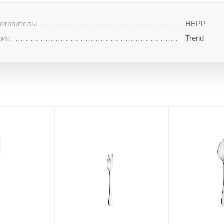
отовитель:
HEPP
рия:
Trend