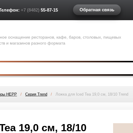
Обратная связь
Телефон:
+7 (8482)
55-87-15
ное оснащение ресторанов, кафе, баров, столовых, пищевых
ств и магазинов разного формата
оры HEPP
/
Серия Trend
/
Ложка для Iced Tea 19,0 см, 18/10 Trend
ea 19,0 см, 18/10