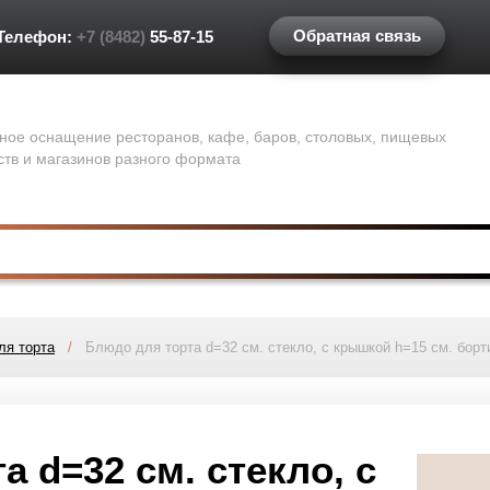
Обратная связь
Телефон:
+7 (8482)
55-87-15
ное оснащение ресторанов, кафе, баров, столовых, пищевых
ств и магазинов разного формата
ля торта
/
Блюдо для торта d=32 см. стекло, с крышкой h=15 см. борти
 d=32 см. стекло, с