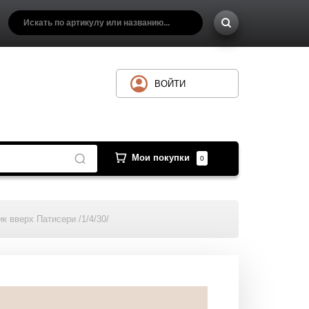
ВОЙТИ
Мои покупки
0
к вверх Патисери /1/4/30/