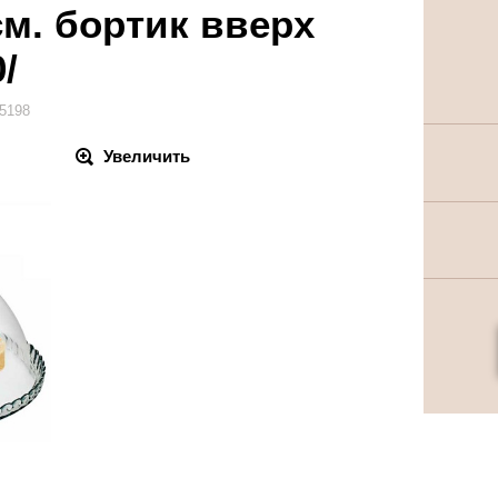
м. бортик вверх
/
5198
Увеличить