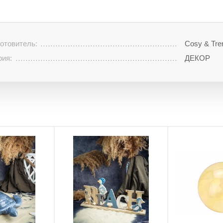
отовитель:
Cosy & Tre
рия:
ДЕКОР