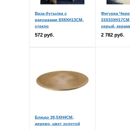
Ваза-бутылка с
Фигурка Чере
ракушками 8X8XH13CM,
33X33XH17CM,
стекло
серый, керам
572 руб.
2 782 руб.
Блюдо 39,5XH4CM,
дерево, цвет золотой