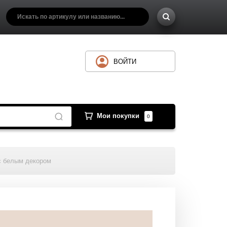
ВОЙТИ
Мои покупки
0
с белым декором