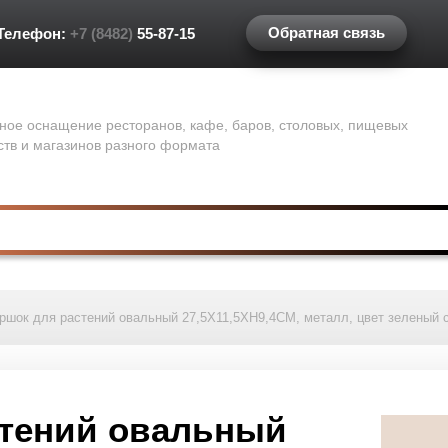
Обратная связь
Телефон:
+7 (8482)
55-87-15
ное оснащение ресторанов, кафе, баров, столовых, пищевых
ств и магазинов разного формата
ршок для растений овальный 27,5X11,5XH9,4CM, металл, цвет зеленый 
стений овальный