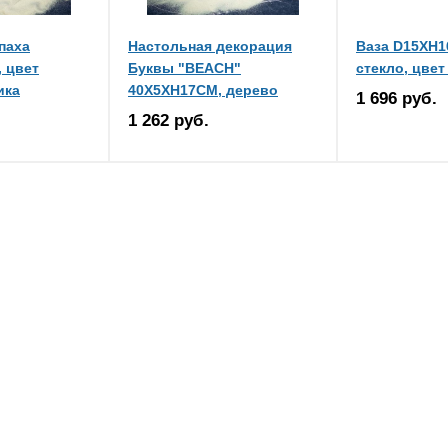
паха
Настольная декорация
Ваза D15XH1
 цвет
Буквы "BEACH"
стекло, цве
ика
40X5XH17CM, дерево
1 696 руб.
1 262 руб.