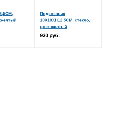
6,5CM,
Подсвечник
т желтый
10X10XH12,5CM, стекло,
цвет желтый
930 руб.