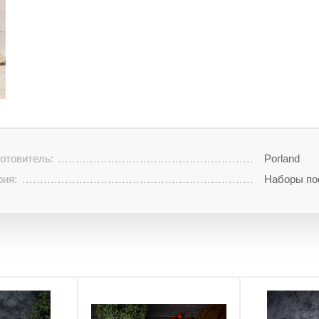
отовитель:
Porland
рия:
Наборы по