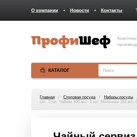
О компании
Новости
Контакты
Комплекс
производ
КАТАЛОГ
Главная
/
Столовая посуда
/
Наборы посуды
см - 2 шт; Чайник 500 мл - 1 шт; Молочник 150 мл;
Чайный сервиз 