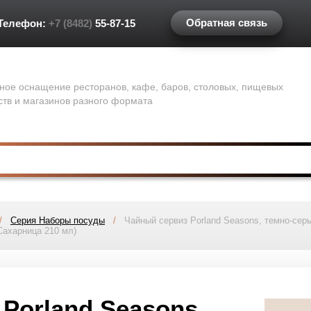
Обратная связь
Телефон:
+7 (8482)
55-87-15
ное оснащение ресторанов, кафе, баров, столовых, пищевых
ств и магазинов разного формата
/
Серия Наборы посуды
/
Чайный сервиз Porland Seasons, темно-серы
 Сахарница 210 мл)
Porland Seasons,