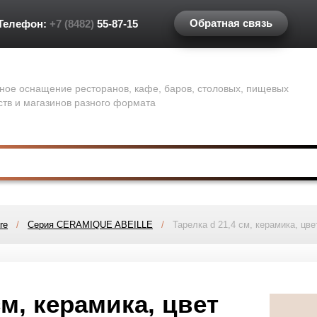
Обратная связь
Телефон:
+7 (8482)
55-87-15
ное оснащение ресторанов, кафе, баров, столовых, пищевых
ств и магазинов разного формата
re
/
Серия CERAMIQUE ABEILLE
/
Тарелка d 21,4 см, керамика, 
см, керамика, цвет