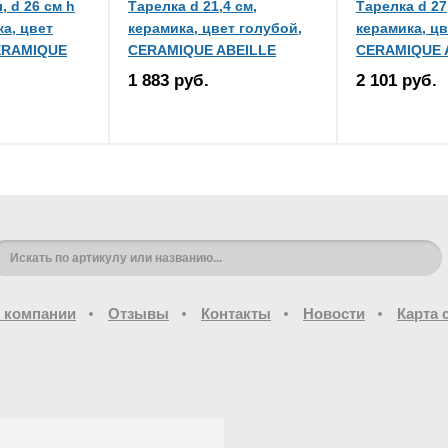
, d 26 см h
Тарелка d 21,4 см,
Тарелка d 27
ка, цвет
керамика, цвет голубой,
керамика, ц
ERAMIQUE
CERAMIQUE ABEILLE
CERAMIQUE 
1 883 руб.
2 101 руб.
 компании
Отзывы
Контакты
Новости
Карта 