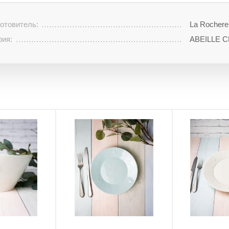
отовитель:
La Rochere
рия:
ABEILLE 