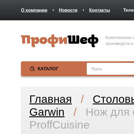
О компании
Новости
Контакты
Тел
Комплексное о
производств и
КАТАЛОГ
Главная
/
Столов
Garwin
/
Нож для с
ProffCuisine