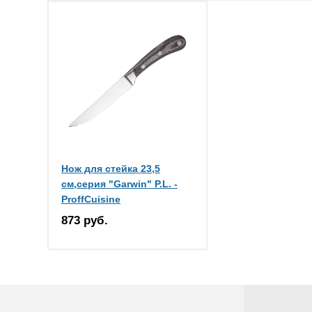
Нож для стейка 23,5
см,серия "Garwin" P.L. -
ProffCuisine
873 руб.