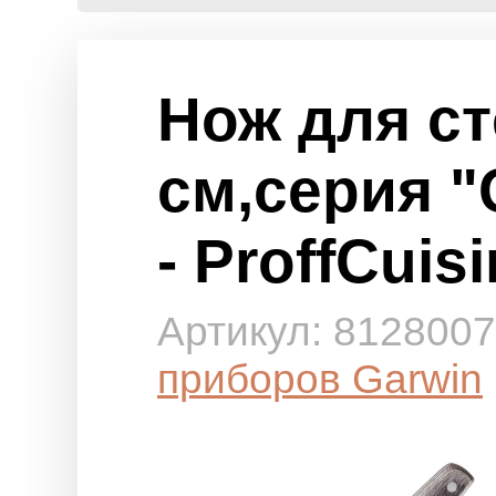
Нож для ст
см,серия "G
- ProffCuis
Артикул: 81280
приборов Garwin