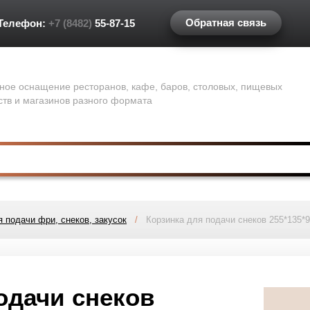
Обратная связь
Телефон:
+7 (8482)
55-87-15
ное оснащение ресторанов, кафе, баров, столовых, пищевых
ств и магазинов разного формата
я подачи фри, снеков, закусок
/
Корзинка для подачи снеков 255*135*90
одачи снеков