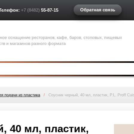
Обратная связь
Телефон:
+7 (8482)
55-87-15
ное оснащение ресторанов, кафе, баров, столовых, пищевых
ств и магазинов разного формата
я подачи из пластика
/
Соусник черный, 40 мл, пластик, P.L. Proff Cui
, 40 мл, пластик,