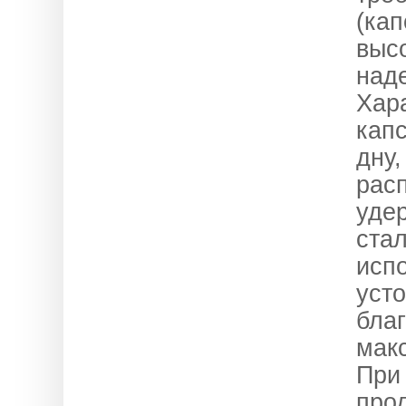
(кап
выс
наде
Хар
кап
дну
расп
уде
ста
исп
уст
бла
мак
При 
прод