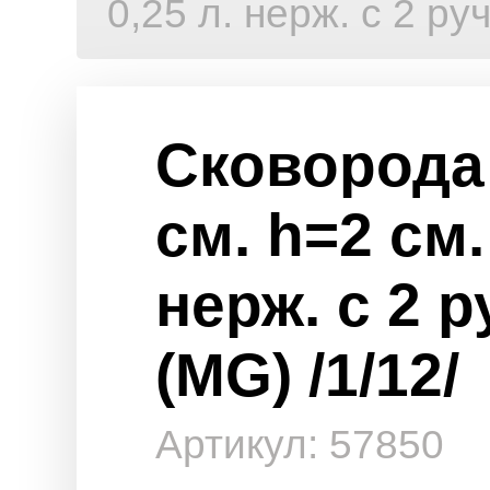
0,25 л. нерж. с 2 ру
Сковорода 
см. h=2 см.
нерж. с 2 
(MG) /1/12/
Артикул: 57850