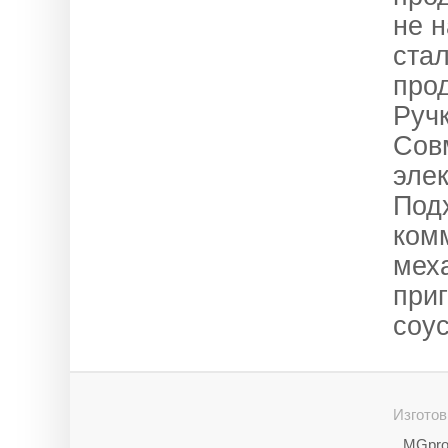
не н
ста
прод
Руч
Сов
эле
Под
комм
мех
приг
соу
Изготов
MGpro