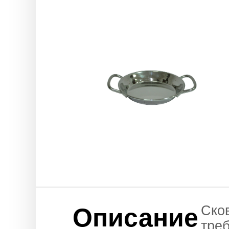
Ско
Описание
тре