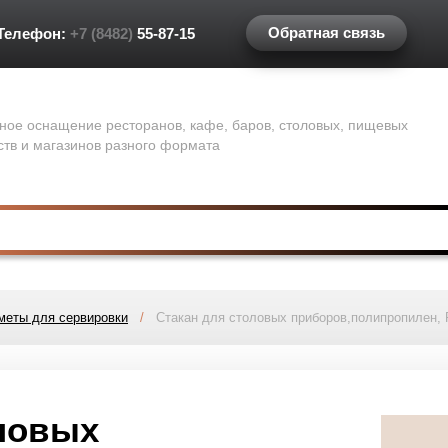
Обратная связь
Телефон:
+7 (8482)
55-87-15
ное оснащение ресторанов, кафе, баров, столовых, пищевых
ств и магазинов разного формата
меты для сервировки
/
Стакан для столовых приборов,полипропилен, P.
оловых