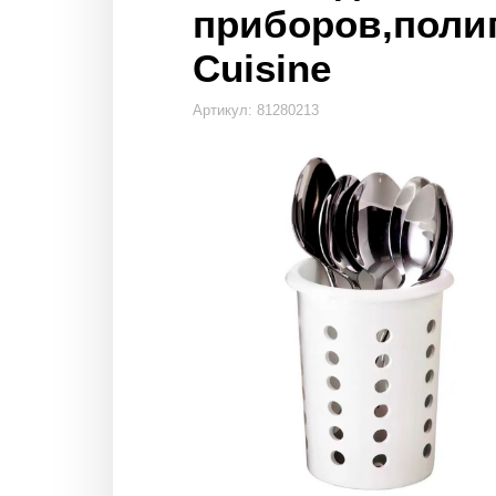
приборов,полип
Cuisine
Артикул: 81280213