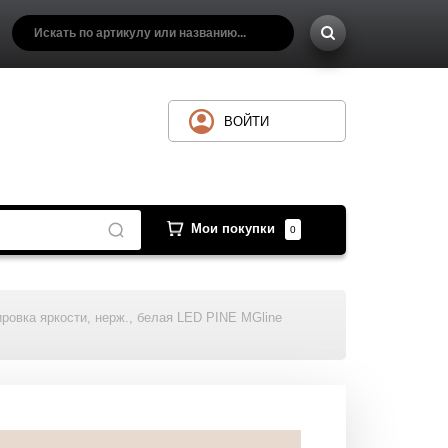
ВОЙТИ
Мои покупки
0
ировка яркости, нерж., белая LED PINE MGline