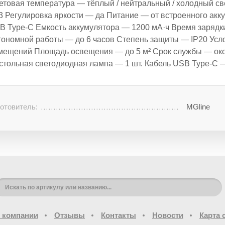
етовая температура — тёплый / нейтральный / холодный с
3 Регулировка яркости — да Питание — от встроенного акк
B Type-C Емкость аккумулятора — 1200 мА·ч Время зарядк
тономной работы — до 6 часов Степень защиты — IP20 Усл
мещений Площадь освещения — до 5 м² Срок службы — око
стольная светодиодная лампа — 1 шт. Кабель USB Type-C —
отовитель:
MGline
 компании
Отзывы
Контакты
Новости
Карта 