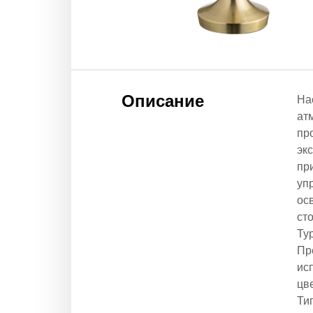
Описание
На
ат
пр
эк
пр
уп
ос
ст
Ty
Пр
ис
цв
Ти