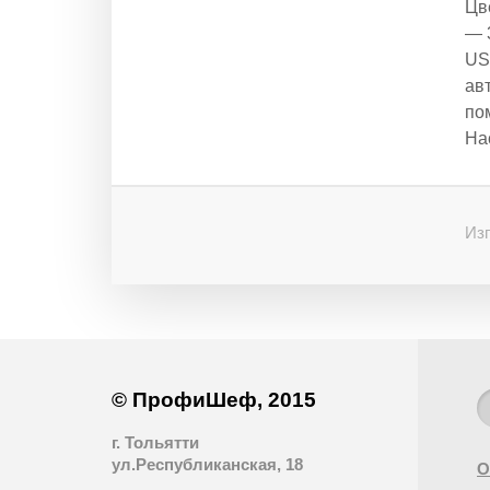
Цв
— 
US
ав
по
На
Изг
© ПрофиШеф, 2015
г. Тольятти
ул.Республиканская, 18
О