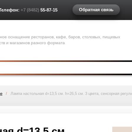
Обратная связь
Телефон:
+7 (8482)
55-87-15
ное оснащение ресторанов, кафе, баров, столовых, пищевых
ств и магазинов разного формата
ne
/
Лампа настольная d=13,5 см. h=26,5 см. 3 цвета, сенсорная регул
ая d=13,5 см.