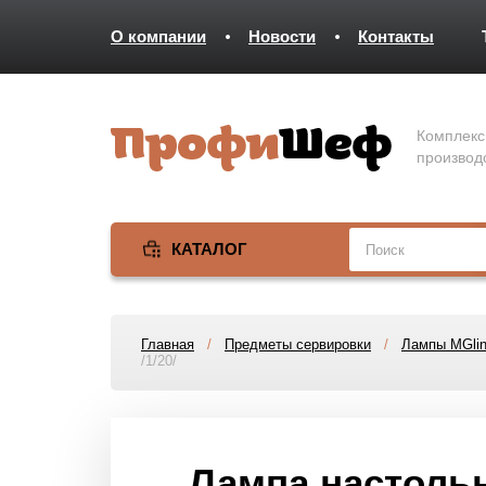
О компании
Новости
Контакты
Комплекс
производ
КАТАЛОГ
Главная
/
Предметы сервировки
/
Лампы MGli
/1/20/
Лампа настольн