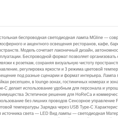
стольная беспроводная светодиодная лампа MGline — сов
мосферного и акцентного освещения ресторанов, кафе, баро
остранств. Модель сочетает лаконичный дизайн, автономно
сплуатации. Беспроводной формат позволяет организовать
ивязки к розеткам, сохраняя визуальную чистоту пространст
равление, регулировка яркости и 3 режима цветовой темпе
вещение под разные сценарии и формат интерьера. Лампа 
ойках ресепшен, в lounge-зонах, гостиничных номерах и зо
pe-C делает использование удобным для персонала и упро
еимущества Эстетичное решение для HoReCa и коммерчес
пользование без лишних проводов Сенсорное управление Р
етовой температуры Зарядка через USB Type-C Характери
п источника света — LED Вид лампы — светодиодная Мате