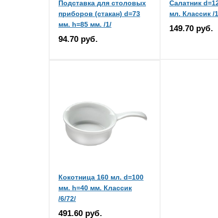
Подставка для столовых
Салатник d=12
приборов (стакан) d=73
мл. Классик /1
мм. h=85 мм. /1/
149.70 руб.
94.70 руб.
Кокотница 160 мл. d=100
мм. h=40 мм. Классик
/6/72/
491.60 руб.