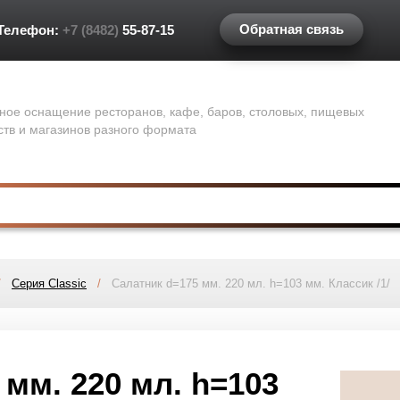
Обратная связь
Телефон:
+7 (8482)
55-87-15
ное оснащение ресторанов, кафе, баров, столовых, пищевых
ств и магазинов разного формата
/
Серия Classiс
/
Салатник d=175 мм. 220 мл. h=103 мм. Классик /1/
 мм. 220 мл. h=103