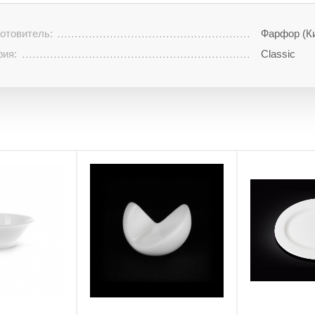
отовитель:
Фарфор (К
рия:
Classiс