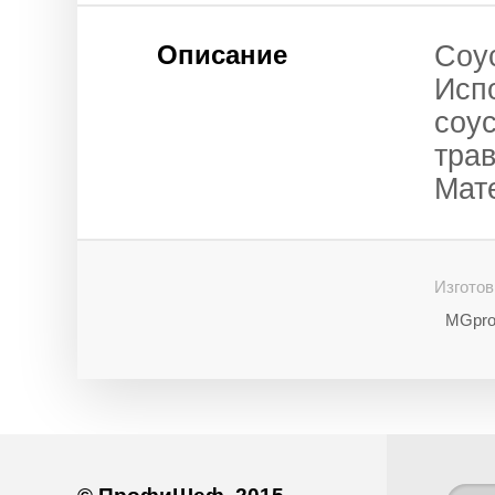
Описание
Соу
Исп
соус
трав
Мат
Изготов
MGpro