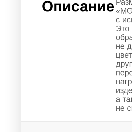
Раз
Описание
«MG
с ис
Это
обр
не 
цве
друг
пере
нагр
изд
а т
не 