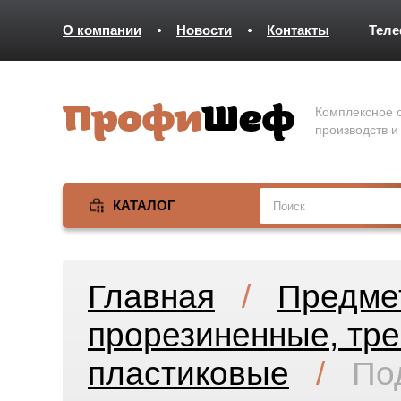
О компании
Новости
Контакты
Тел
Комплексное о
производств и
КАТАЛОГ
Главная
/
Предме
прорезиненные, тр
пластиковые
/
По