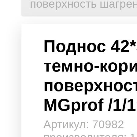
поверхность шагрен
Поднос 42*
темно-кор
поверхнос
MGprof /1/1
Артикул: 70982