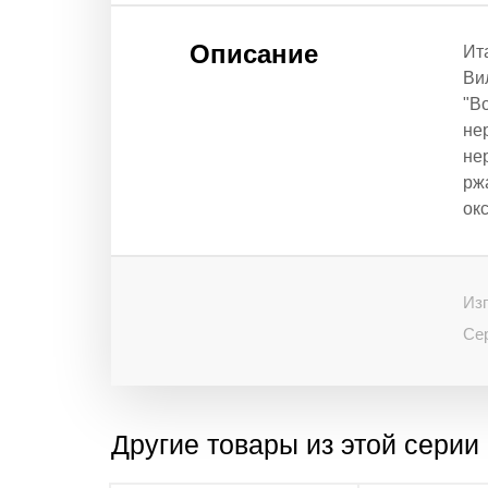
Описание
Ит
Ви
"B
не
не
рж
ок
Изг
Се
Другие товары из этой серии