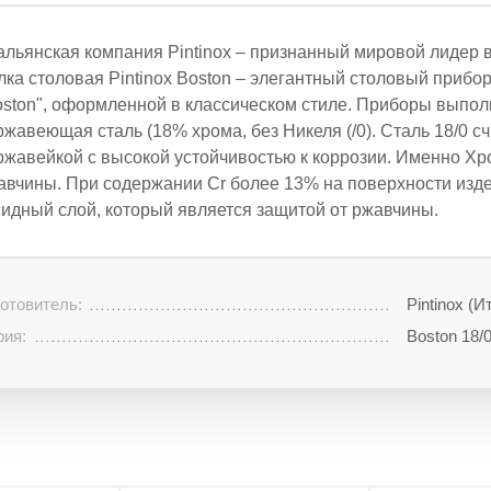
альянская компания Pintinox – признанный мировой лидер 
лка столовая Pintinox Boston – элегантный столовый прибо
oston", оформленной в классическом стиле. Приборы выполн
ржавеющая сталь (18% хрома, без Никеля (/0). Сталь 18/0 с
ржавейкой с высокой устойчивостью к коррозии. Именно Хр
авчины. При содержании Cr более 13% на поверхности изд
сидный слой, который является защитой от ржавчины.
отовитель:
Pintinox (И
рия:
Boston 18/