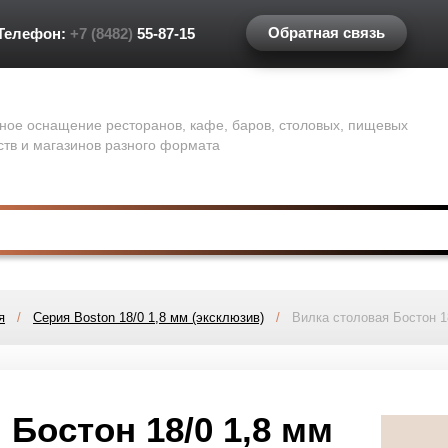
Обратная связь
Телефон:
+7 (8482)
55-87-15
ное оснащение ресторанов, кафе, баров, столовых, пищевых
ств и магазинов разного формата
я
/
Серия Boston 18/0 1,8 мм (эксклюзив)
/
Вилка столовая Бостон 18/
 Бостон 18/0 1,8 мм