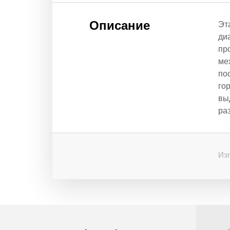
Описание
Эт
ди
пр
ме
по
го
вы
ра
Изг