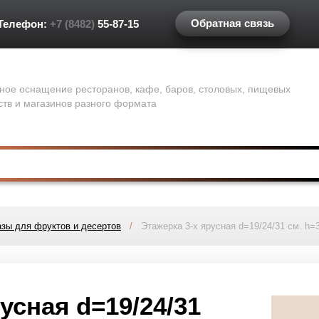
Обратная связь
Телефон:
+7 (8482)
55-87-15
ное оснащение ресторанов, кафе, баров, столовых, пищевых
ств и магазинов разного формата
азы для фруктов и десертов
/
Этажерка 3-х ярусная d=19/24/31 см. h=3
усная d=19/24/31