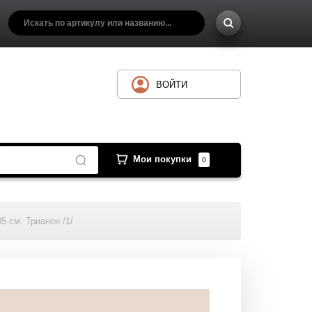
ВОЙТИ
Мои покупки
0
5 см. Трианон /1/