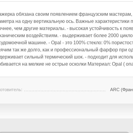
ажерка обязана своим появлением французским мастерам, 
аметра на одну вертикальную ось. Важные характеристики п
очнее, чем другие материалы. - высокая устойчивость к по
ханическим воздействиям. - выдерживает более 2000 цикл
судомоечной машине. - Opal - это 100% стекло: 0% пористос
рячим так же долго, как и профессиональный фарфор при од
держивает сильный термический шок. - подходит для исполь
збивается на мелкие не острые осколки Материал: Opal ( опа
отовитель:
ARC (Фран