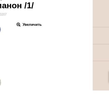
ианон /1/
0207
Увеличить