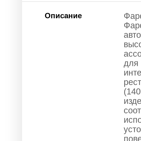
Описание
Фар
Фар
авт
выс
асс
для
инт
рес
(14
изде
соот
испо
уст
пов