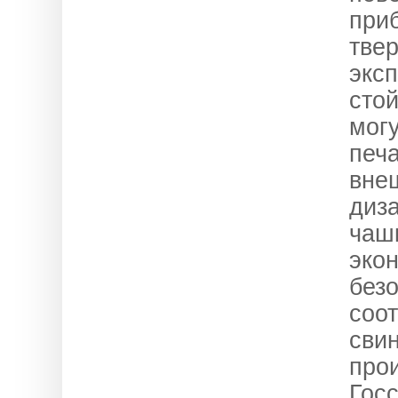
при
тве
экс
сто
мог
печ
вне
диза
чашк
экон
безо
соо
сви
про
Гос